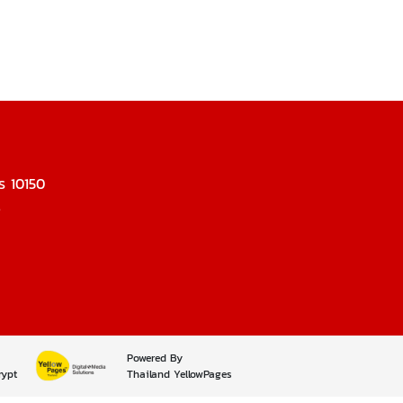
ร 10150
.
Powered By
rypt
Thailand YellowPages