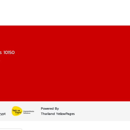
ร 10150
.
Powered By
rypt
Thailand YellowPages