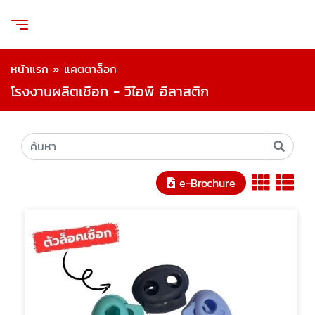
หน้าแรก
»
แคตตาล็อก
โรงงานผลิตเชือก - วีไอพี อีลาสติก
e-Brochure